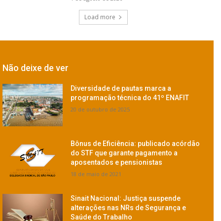
Load more
Não deixe de ver
Diversidade de pautas marca a
programação técnica do 41º ENAFIT
20 de outubro de 2025
Bônus de Eficiência: publicado acórdão
do STF que garante pagamento a
aposentados e pensionistas
18 de maio de 2021
Sinait Nacional: Justiça suspende
alterações nas NRs de Segurança e
Saúde do Trabalho