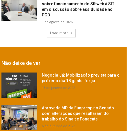
sobre funcionamento do Sfitweb à SIT
em discussão sobre assiduidade no
PGD
1 de agosto de 2026
Load more
Não deixe de ver
Negocia Já: Mobilização prevista para o
próximo dia 18 ganha força
13 de janeiro de 2022
Aprovada MP da Funpresp no Senado
com alterações que resultaram do
trabalho do Sinait e Fonacate
6 de outubro de 2022