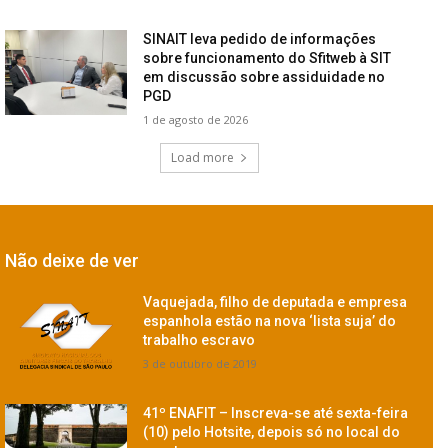
SINAIT leva pedido de informações
sobre funcionamento do Sfitweb à SIT
em discussão sobre assiduidade no
PGD
1 de agosto de 2026
Load more
Não deixe de ver
Vaquejada, filho de deputada e empresa
espanhola estão na nova ‘lista suja’ do
trabalho escravo
3 de outubro de 2019
41º ENAFIT – Inscreva-se até sexta-feira
(10) pelo Hotsite, depois só no local do