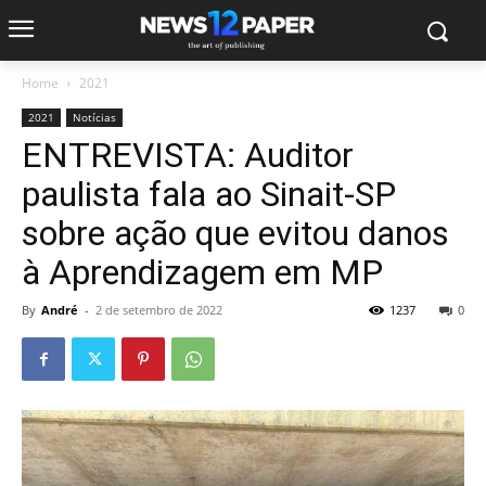
Home
2021
2021
Notícias
ENTREVISTA: Auditor
paulista fala ao Sinait-SP
sobre ação que evitou danos
à Aprendizagem em MP
By
André
-
2 de setembro de 2022
1237
0