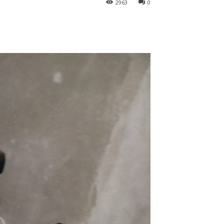
2963
0