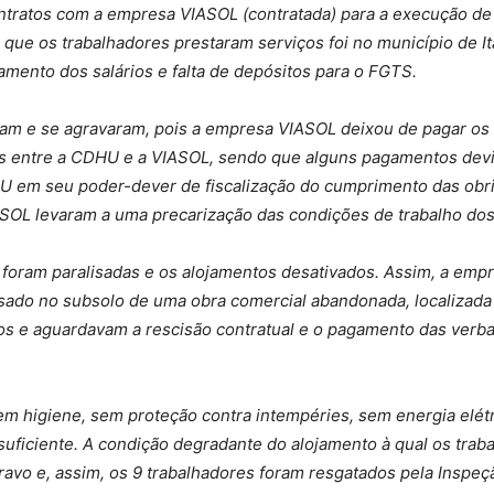
ntratos com a empresa VIASOL (contratada) para a execução de 
m que os trabalhadores prestaram serviços foi no município de I
mento dos salários e falta de depósitos para o FGTS.
 e se agravaram, pois a empresa VIASOL deixou de pagar os sa
s entre a CDHU e a VIASOL, sendo que alguns pagamentos devi
 em seu poder-dever de fiscalização do cumprimento das obrig
IASOL levaram a uma precarização das condições de trabalho d
P foram paralisadas e os alojamentos desativados. Assim, a emp
sado no subsolo de uma obra comercial abandonada, localizada
os e aguardavam a rescisão contratual e o pagamento das verba
 sem higiene, sem proteção contra intempéries, sem energia elét
suficiente. A condição degradante do alojamento à qual os tra
avo e, assim, os 9 trabalhadores foram resgatados pela Inspeç