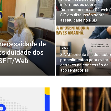
informações sobre
funcionamento do Sfitweb 
SIT em discussão sobre
assiduidade no PGD
 necessidade de
2026
assiduidade dos
SINAIT orienta filiados sobr
 SFIT/Web
procedimentos para evitar
entraves na concessão de
aposentadorias