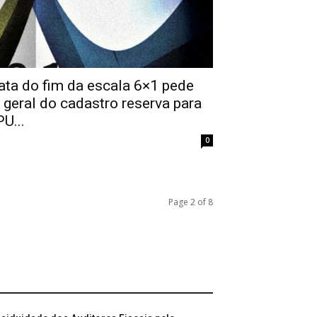
ata do fim da escala 6×1 pede
geral do cadastro reserva para
U...
0
Page 2 of 8