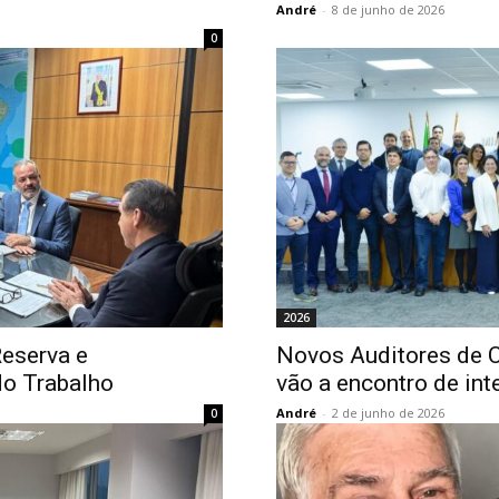
André
-
8 de junho de 2026
0
2026
Reserva e
Novos Auditores de C
do Trabalho
vão a encontro de i
André
-
2 de junho de 2026
0