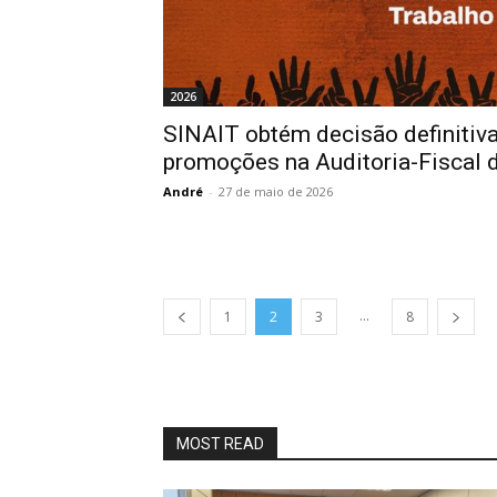
2026
SINAIT obtém decisão definitiv
promoções na Auditoria-Fiscal 
André
-
27 de maio de 2026
...
1
2
3
8
MOST READ