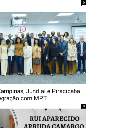
0
ampinas, Jundiaí e Piracicaba
ntegração com MPT
0