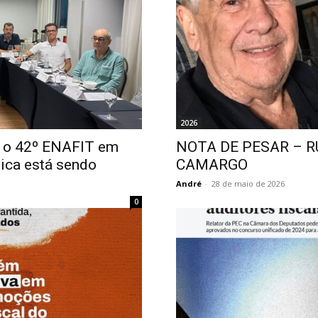
2026
a o 42º ENAFIT em
NOTA DE PESAR – R
nica está sendo
CAMARGO
André
-
28 de maio de 2026
0