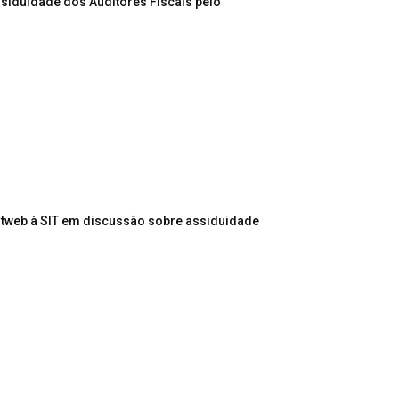
ssiduidade dos Auditores Fiscais pelo
itweb à SIT em discussão sobre assiduidade