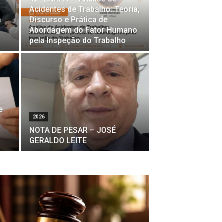
Acidentes de Trabalho: Teoria,
à
Discurso e Prática de
Abordagem do Fator Humano
pela Inspeção do Trabalho
e
2026
NOTA DE PESAR – JOSÉ
GERALDO LEITE