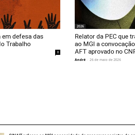
2026
a em defesa das
Relator da PEC que tr
do Trabalho
ao MGI a convocação 
AFT aprovado no CNP
0
André
-
26 de maio de 2026