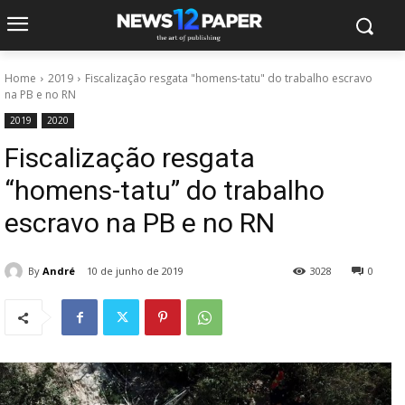
Home
2019
Fiscalização resgata "homens-tatu" do trabalho escravo
na PB e no RN
2019
2020
Fiscalização resgata
“homens-tatu” do trabalho
escravo na PB e no RN
By
André
10 de junho de 2019
3028
0