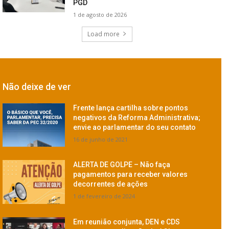
PGD
1 de agosto de 2026
Load more
Não deixe de ver
Frente lança cartilha sobre pontos
negativos da Reforma Administrativa;
envie ao parlamentar do seu contato
16 de junho de 2021
ALERTA DE GOLPE – Não faça
pagamentos para receber valores
decorrentes de ações
1 de fevereiro de 2024
Em reunião conjunta, DEN e CDS