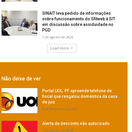
SINAIT leva pedido de informações
sobre funcionamento do Sfitweb à SIT
em discussão sobre assiduidade no
PGD
1 de agosto de 2026
Load more
Não deixe de ver
Portal UOL: PF apreende telefone de
fiscal que resgatou doméstica da casa
de juiz
8 de fevereiro de 2024
Alerta de desconto não autorizado
1 de agosto de 2018