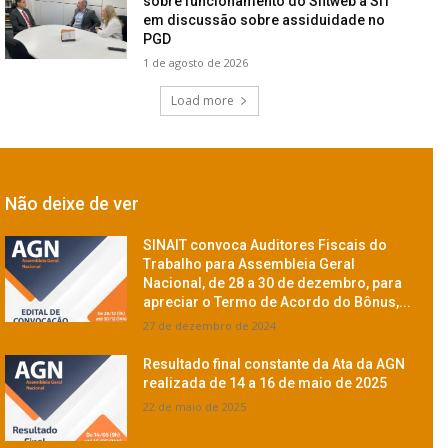
sobre funcionamento do Sfitweb à SIT
em discussão sobre assiduidade no
PGD
1 de agosto de 2026
Load more
Não deixe de ver
SINAIT convoca Auditores Fiscais do
Trabalho para Assembleia Geral
Nacional, de 28 a 30 de dezembro, para
apreciar o Termo de Acordo do Bônus,...
27 de dezembro de 2024
Resultado final constante da Ata da AGN
realizada de 14 a 16 de maio de 2025
22 de maio de 2025