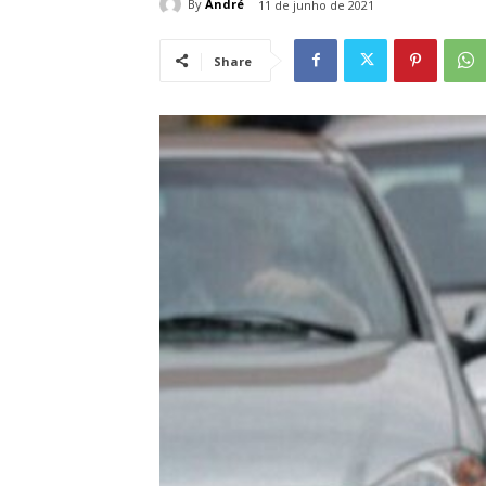
By
André
11 de junho de 2021
Share