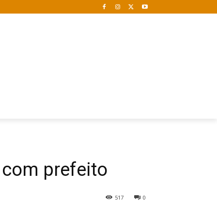
 com prefeito
517
0