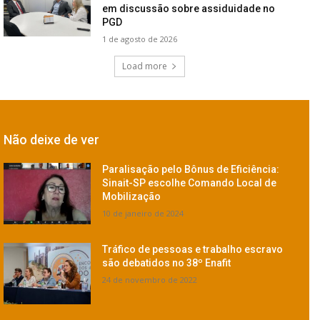
em discussão sobre assiduidade no
PGD
1 de agosto de 2026
Load more
Não deixe de ver
Paralisação pelo Bônus de Eficiência:
Sinait-SP escolhe Comando Local de
Mobilização
10 de janeiro de 2024
Tráfico de pessoas e trabalho escravo
são debatidos no 38º Enafit
24 de novembro de 2022