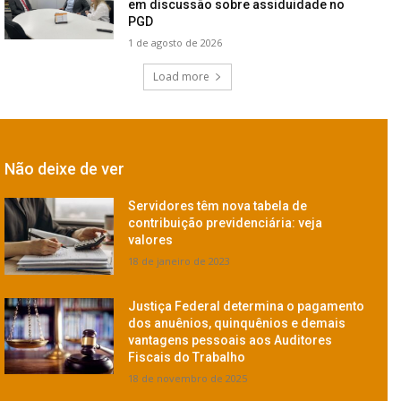
em discussão sobre assiduidade no
PGD
1 de agosto de 2026
Load more
Não deixe de ver
Servidores têm nova tabela de
contribuição previdenciária: veja
valores
18 de janeiro de 2023
Justiça Federal determina o pagamento
dos anuênios, quinquênios e demais
vantagens pessoais aos Auditores
Fiscais do Trabalho
18 de novembro de 2025