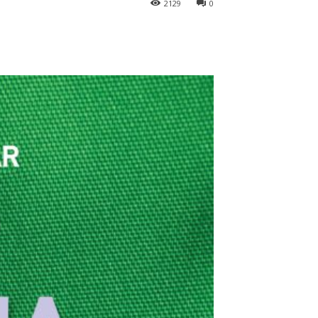
2129
0