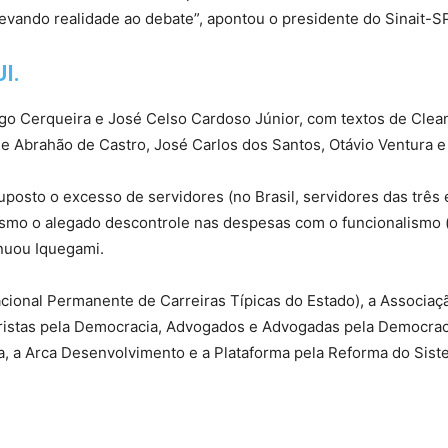
levando realidade ao debate”, apontou o presidente do Sinait-S
I.
ago Cerqueira e José Celso Cardoso Júnior, com textos de Clea
ge Abrahão de Castro, José Carlos dos Santos, Otávio Ventura 
posto o excesso de servidores (no Brasil, servidores das três
esmo o alegado descontrole nas despesas com o funcionalismo 
inuou Iquegami.
ional Permanente de Carreiras Típicas do Estado), a Associaçã
uristas pela Democracia, Advogados e Advogadas pela Democra
, a Arca Desenvolvimento e a Plataforma pela Reforma do Siste