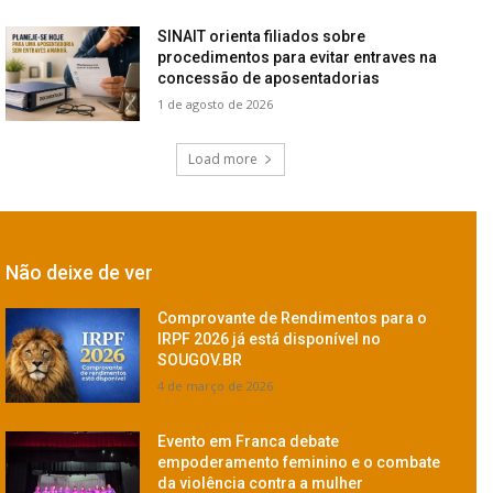
SINAIT orienta filiados sobre
procedimentos para evitar entraves na
concessão de aposentadorias
1 de agosto de 2026
Load more
Não deixe de ver
Comprovante de Rendimentos para o
IRPF 2026 já está disponível no
SOUGOV.BR
4 de março de 2026
Evento em Franca debate
empoderamento feminino e o combate
da violência contra a mulher