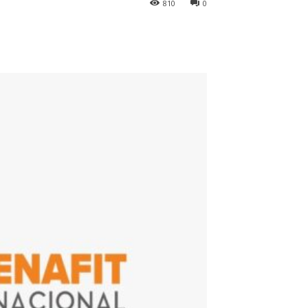
810
0