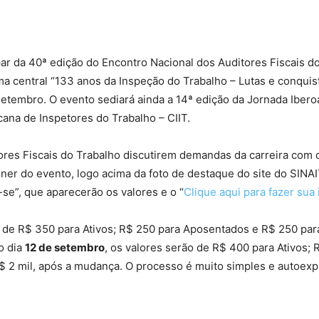
ipar da 40ª edição do Encontro Nacional dos Auditores Fiscais 
a central “133 anos da Inspeção do Trabalho – Lutas e conquist
 setembro. O evento sediará ainda a 14ª edição da Jornada Iber
ana de Inspetores do Trabalho – CIIT.
es Fiscais do Trabalho discutirem demandas da carreira com co
anner do evento, logo acima da foto de destaque do site do SIN
-se”, que aparecerão os valores e o “
Clique aqui para fazer sua 
o de R$ 350 para Ativos; R$ 250 para Aposentados e R$ 250 pa
o dia
12 de setembro
, os valores serão de R$ 400 para Ativos;
 2 mil, após a mudança. O processo é muito simples e autoexpli