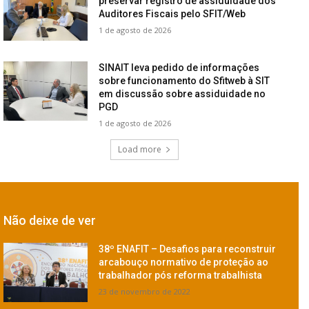
preservar registro de assiduidade dos
Auditores Fiscais pelo SFIT/Web
1 de agosto de 2026
SINAIT leva pedido de informações
sobre funcionamento do Sfitweb à SIT
em discussão sobre assiduidade no
PGD
1 de agosto de 2026
Load more
Não deixe de ver
38º ENAFIT – Desafios para reconstruir
arcabouço normativo de proteção ao
trabalhador pós reforma trabalhista
23 de novembro de 2022