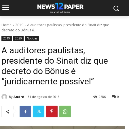
Home
2019
A auditores paulistas, presidente do Sinait diz que
decreto do Bônus é...
2019
2020
Notícias
A auditores paulistas,
presidente do Sinait diz que
decreto do Bônus é
“juridicamente possível”
By
André
31 de agosto de 2018
2686
0