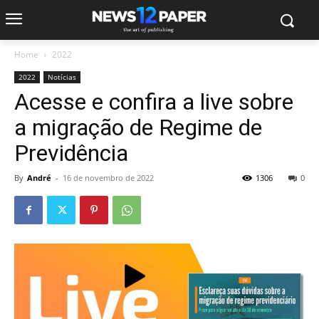
Home
2022
2022
Notícias
Acesse e confira a live sobre
a migração de Regime de
Previdência
By
André
-
16 de novembro de 2022
1306
0