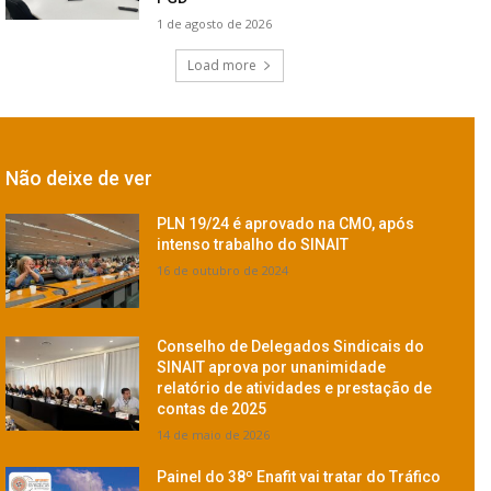
1 de agosto de 2026
Load more
Não deixe de ver
PLN 19/24 é aprovado na CMO, após
intenso trabalho do SINAIT
16 de outubro de 2024
Conselho de Delegados Sindicais do
SINAIT aprova por unanimidade
relatório de atividades e prestação de
contas de 2025
14 de maio de 2026
Painel do 38º Enafit vai tratar do Tráfico