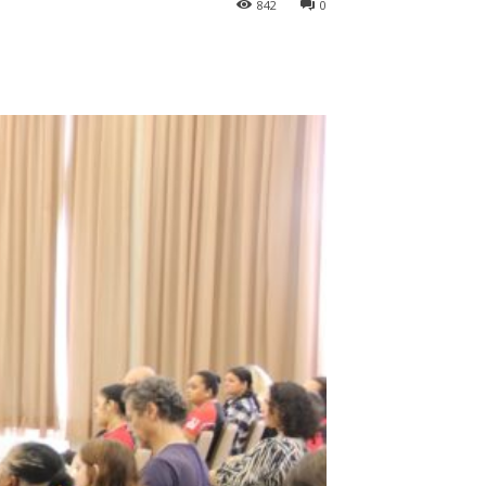
842
0