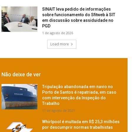
SINAIT leva pedido de informações
sobre funcionamento do Sfitweb à SIT
em discussão sobre assiduidade no
PGD
1 de agosto de 2026
Load more
Não deixe de ver
Tripulação abandonada em navio no
Porto de Santos é repatriada, em caso
com intervenção da Inspeção do
Trabalho
11 de agosto de 2021
Whirlpool é multada em R$ 25,3 milhões
por descumprir normas trabalhistas