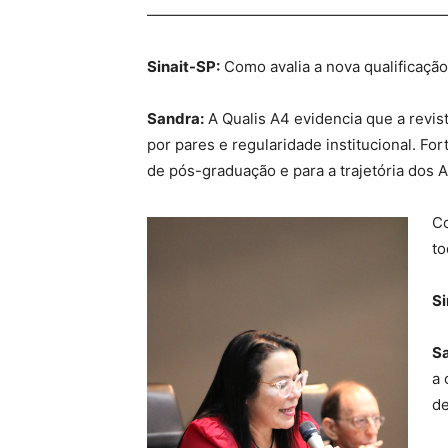
————————————————————
Sinait-SP:
Como avalia a nova qualificaçã
Sandra:
A Qualis A4 evidencia que a revist
por pares e regularidade institucional. Fo
de pós-graduação e para a trajetória dos A
Co
to
Si
S
a 
de