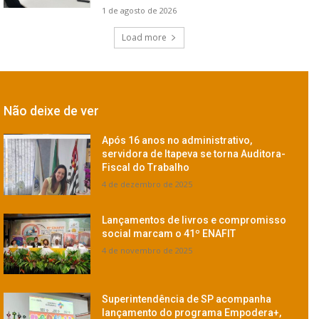
1 de agosto de 2026
Load more
Não deixe de ver
Após 16 anos no administrativo,
servidora de Itapeva se torna Auditora-
Fiscal do Trabalho
4 de dezembro de 2025
Lançamentos de livros e compromisso
social marcam o 41º ENAFIT
4 de novembro de 2025
Superintendência de SP acompanha
lançamento do programa Empodera+,