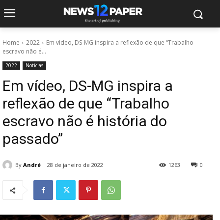
Home
2022
Em vídeo, DS-MG inspira a reflexão de que “Trabalho
escravo não é...
2022
Notícias
Em vídeo, DS-MG inspira a
reflexão de que “Trabalho
escravo não é história do
passado”
By
André
28 de janeiro de 2022
1263
0