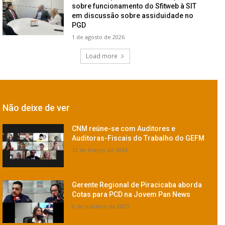
sobre funcionamento do Sfitweb à SIT
em discussão sobre assiduidade no
PGD
1 de agosto de 2026
Load more
Não deixe de ver
CNM reúne-se com Auditores e
Auditoras-Fiscais do Trabalho do GEFM
12 de março de 2024
Gerente Regional de Piracicaba aborda
Cotas para PCD na Jovem Pan News
8 de outubro de 2025