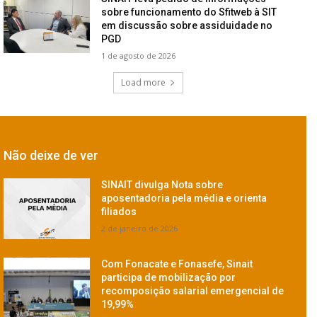
sobre funcionamento do Sfitweb à SIT
em discussão sobre assiduidade no
PGD
1 de agosto de 2026
Load more
Não deixe de ver
SINAIT divulga Nota sobre
aposentadoria pela média e orienta
filiados
2 de janeiro de 2026
Com Fonacate e Fonasefe, Sinait
participa de mobilização por
recomposição salarial emergencial de
19,99%