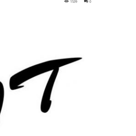
1539
0