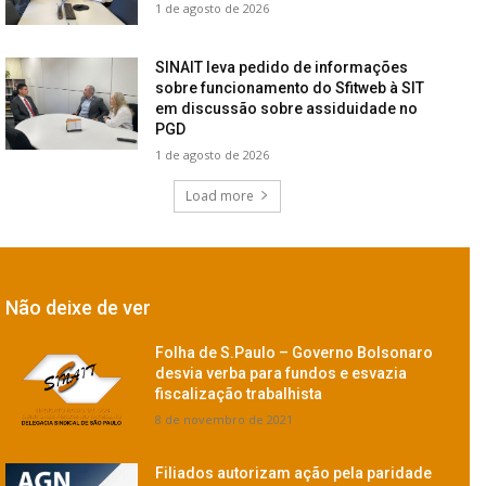
1 de agosto de 2026
SINAIT leva pedido de informações
sobre funcionamento do Sfitweb à SIT
em discussão sobre assiduidade no
PGD
1 de agosto de 2026
Load more
Não deixe de ver
Folha de S.Paulo – Governo Bolsonaro
desvia verba para fundos e esvazia
fiscalização trabalhista
8 de novembro de 2021
Filiados autorizam ação pela paridade