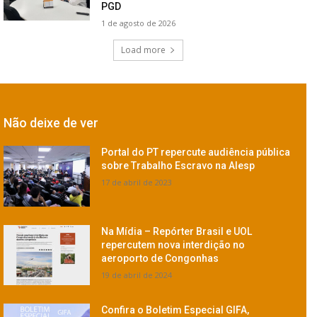
PGD
1 de agosto de 2026
Load more
Não deixe de ver
Portal do PT repercute audiência pública
sobre Trabalho Escravo na Alesp
17 de abril de 2023
Na Mídia – Repórter Brasil e UOL
repercutem nova interdição no
aeroporto de Congonhas
19 de abril de 2024
Confira o Boletim Especial GIFA,