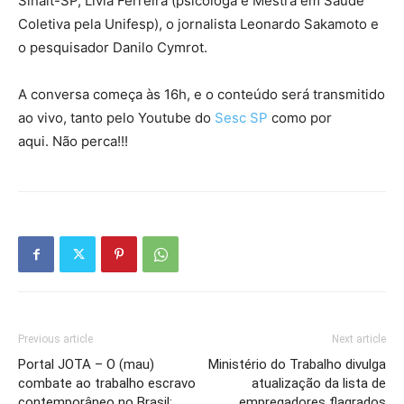
Sinait-SP, Lívia Ferreira (psicóloga e Mestra em Saúde
Coletiva pela Unifesp), o jornalista Leonardo Sakamoto e
o pesquisador Danilo Cymrot.
A conversa começa às 16h, e o conteúdo será transmitido
ao vivo, tanto pelo Youtube do
Sesc SP
como por
aqui. Não perca!!!
Previous article
Next article
Portal JOTA – O (mau)
Ministério do Trabalho divulga
combate ao trabalho escravo
atualização da lista de
contemporâneo no Brasil:
empregadores flagrados