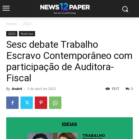
Home
2023
2023
Notícias
Sesc debate Trabalho
Escravo Contemporâneo com
participação de Auditora-
Fiscal
By
André
-
5 de abril de 2023
1517
0