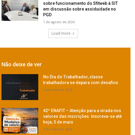
sobre funcionamento do Sfitweb à SIT
em discussão sobre assiduidade no
PGD
1 de agosto de 2026
Load more
Não deixe de ver
No Dia do Trabalhador, classe
trabalhadora se depara com desafios
1 de maio de 2022
42º ENAFIT – Atenção para a virada nos
valores das inscrições. Inscreva-se até
hoje, 5 de maio
5 de maio de 2026